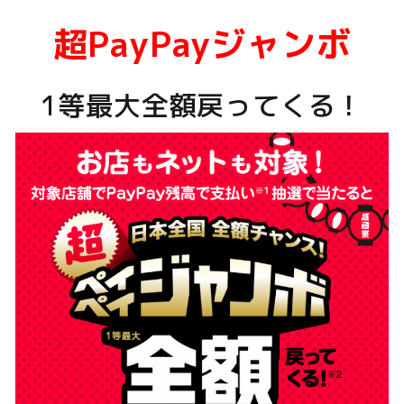
超PayPayジャンボ
1等最大全額戻ってくる！