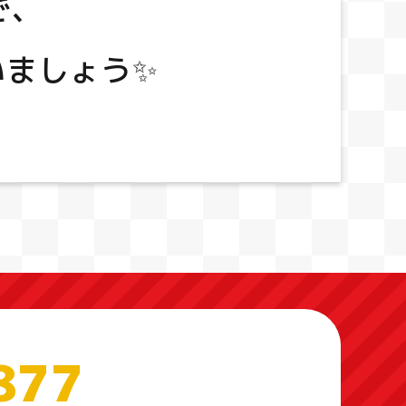
で、
いましょう✨
877