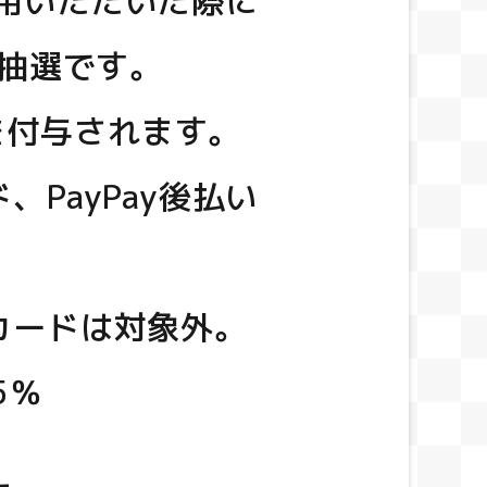
用いただいた際に
抽選です。
を付与されます。
、PayPay後払い
トカードは対象外。
5％