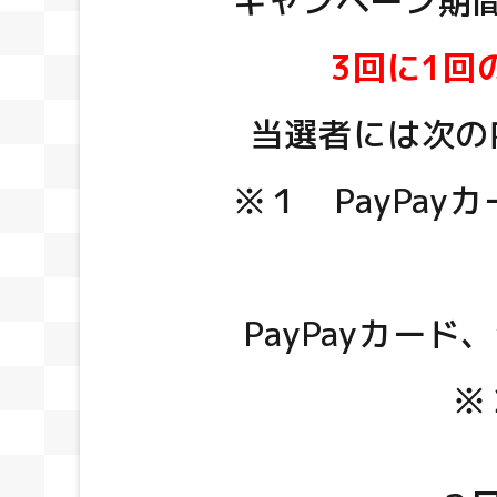
キャンペーン期
3回に1回
当選者には次の
※１ PayPay
PayPayカー
※