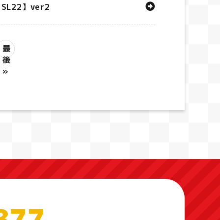
L22】ver2
最
後
»
877