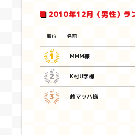
2010年12月（男性）ラ
順位
名前
MMM様
K村U字様
鈴マッハ様