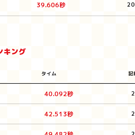
39.606秒
20
ンキング
タイム
記
40.092秒
42.513秒
49.482秒