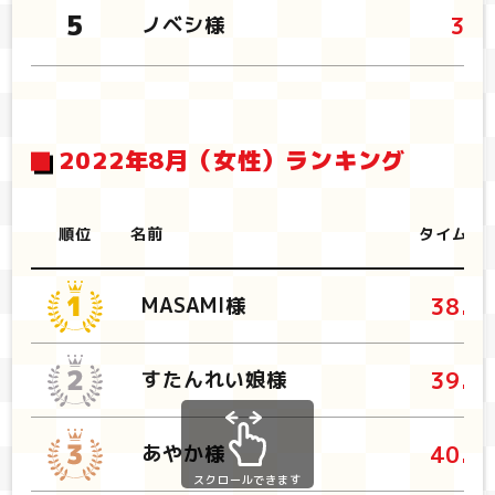
38
ノベシ様
2022年8月（女性）ランキング
順位
名前
タイム
38.6
MASAMI様
39.4
すたんれい娘様
40.1
あやか様
スクロールできます