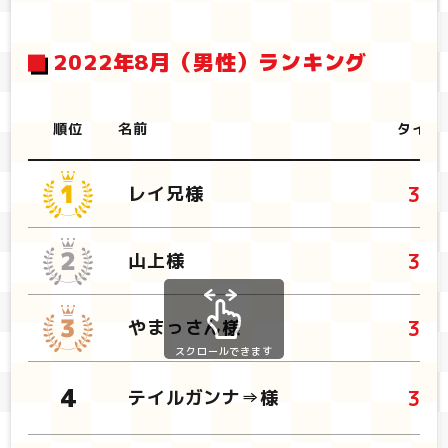
2022年8月（男性）ランキング
順位
名前
タイム
37
レイ兄様
38
山上様
38
やまっさん様
スクロールできます
38
テイルガンナ⇒様