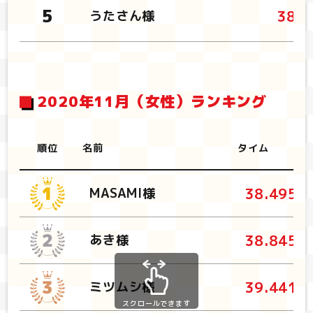
38.
うたさん様
2020年11月（女性）ランキング
順位
名前
タイム
38.495秒
MASAMI様
38.845秒
あき様
39.441秒
ミツムシ様
スクロールできます