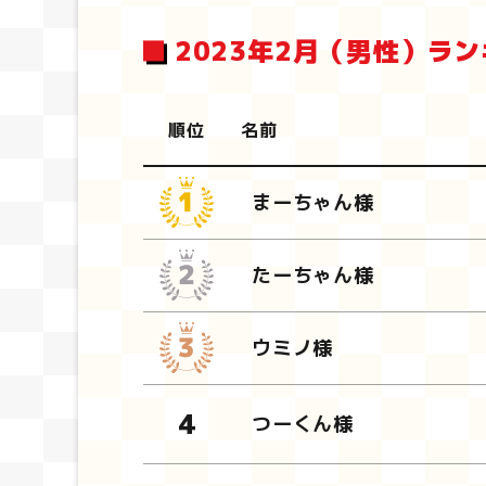
2023年2月（男性）ラ
順位
名前
まーちゃん様
たーちゃん様
ウミノ様
つーくん様