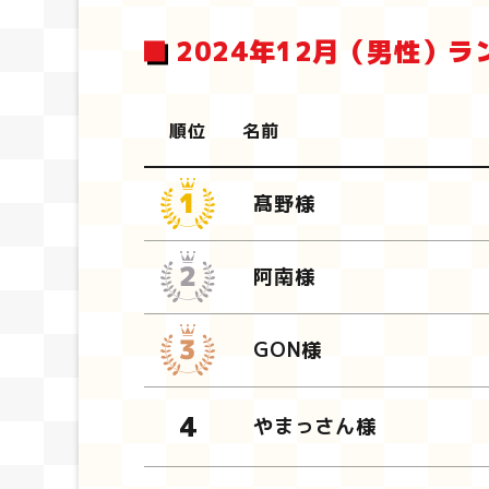
2024年12月（男性）ラ
順位
名前
髙野様
阿南様
GON様
やまっさん様